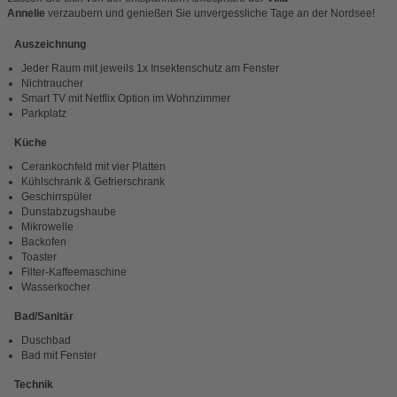
Annelie
verzaubern und genießen Sie unvergessliche Tage an der Nordsee!
Auszeichnung
Jeder Raum mit jeweils 1x Insektenschutz am Fenster
Nichtraucher
Smart TV mit Netflix Option im Wohnzimmer
Parkplatz
Küche
Cerankochfeld mit vier Platten
Kühlschrank & Gefrierschrank
Geschirrspüler
Dunstabzugshaube
Mikrowelle
Backofen
Toaster
Filter-Kaffeemaschine
Wasserkocher
Bad/Sanitär
Duschbad
Bad mit Fenster
Technik