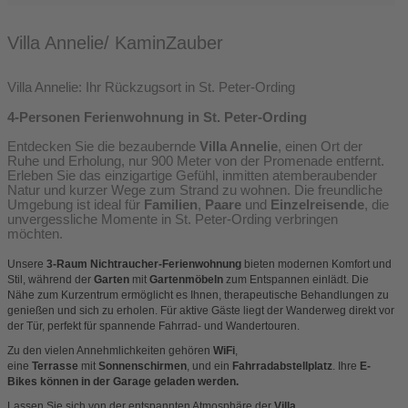
Villa Annelie/ KaminZauber
Villa Annelie: Ihr Rückzugsort in St. Peter-Ording
4-Personen Ferienwohnung in St. Peter-Ording
Entdecken Sie die bezaubernde
Villa Annelie
, einen Ort der
Ruhe und Erholung, nur 900 Meter von der Promenade entfernt.
Erleben Sie das einzigartige Gefühl, inmitten atemberaubender
Natur und kurzer Wege zum Strand zu wohnen. Die
freundliche
Umgebung
ist ideal für
Familien
,
Paare
und
Einzelreisende
, die
unvergessliche Momente in St. Peter-Ording verbringen
möchten.
Unsere
3-Raum Nichtraucher-Ferienwohnung
bieten modernen Komfort und
Stil, während der
G
arten
mit
Gartenmöbeln
zum Entspannen einlädt. Die
Nähe zum
Kurzentrum
ermöglicht es Ihnen, therapeutische Behandlungen zu
genießen und sich zu erholen. Für aktive Gäste liegt der
Wanderweg
direkt vor
der Tür, perfekt für spannende Fahrrad- und Wandertouren.
Zu den vielen Annehmlichkeiten gehören
WiFi
,
eine
Terrasse
mit
Sonnenschirmen
, und ein
Fahrradabstellplatz
. Ihre
E-
Bikes
können in der Garage geladen werden.
Lassen Sie sich von der entspannten Atmosphäre der
Villa