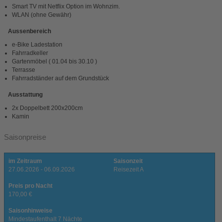
Smart TV mit Netflix Option im Wohnzim.
WLAN (ohne Gewähr)
Aussenbereich
e-Bike Ladestation
Fahrradkeller
Gartenmöbel ( 01.04 bis 30.10 )
Terrasse
Fahrradständer auf dem Grundstück
Ausstattung
2x Doppelbett 200x200cm
Kamin
Saisonpreise
im Zeitraum
Saisonzeit
27.06.2026 - 06.09.2026
Reisezeit A
Preis pro Nacht
170,00 €
Saisonhinweise
Mindestaufenthalt 7 Nächte