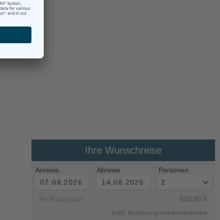
Ihre Wunschreise
Anreise
Abreise
Personen
Ihr Reisepreis:
856,00 €
inkl. Buchungsnebenkosten