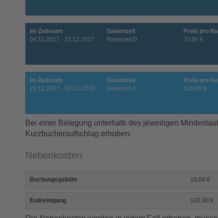
im Zeitraum
Saisonzeit
Preis pro Na
04.11.2027 - 23.12.2027
Reisezeit D
70,00 €
im Zeitraum
Saisonzeit
Preis pro Na
23.12.2027 - 08.01.2028
Reisezeit A
105,00 €
Bei einer Belegung unterhalb des jeweiligen Mindestauf
Kurzbucheraufschlag erhoben.
Nebenkosten
Buchungsgebühr
18,00 €
Endreinigung
103,00 €