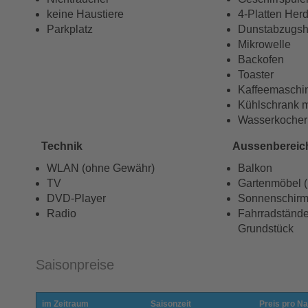
keine Haustiere
4-Platten Her
Parkplatz
Dunstabzugs
Mikrowelle
Backofen
Toaster
Kaffeemaschi
Kühlschrank m
Wasserkocher
Technik
Aussenbereic
WLAN (ohne Gewähr)
Balkon
TV
Gartenmöbel ( 
DVD-Player
Sonnenschir
Radio
Fahrradstände
Grundstück
Saisonpreise
im Zeitraum
Saisonzeit
Preis pro Na