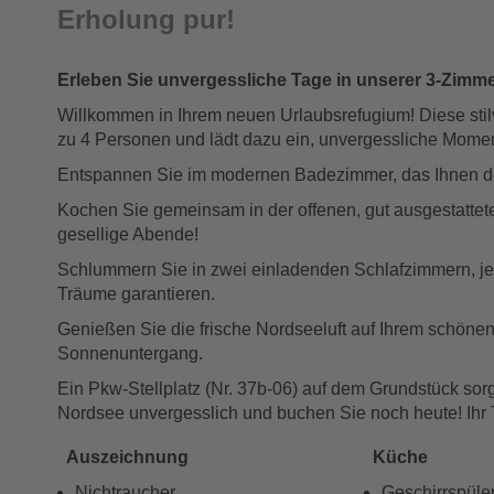
Erholung pur!
Erleben Sie unvergessliche Tage in unserer 3-Zimme
Willkommen in Ihrem neuen Urlaubsrefugium! Diese stilv
zu 4 Personen und lädt dazu ein, unvergessliche Momen
Entspannen Sie im modernen Badezimmer, das Ihnen den
Kochen Sie gemeinsam in der offenen, gut ausgestattete
gesellige Abende!
Schlummern Sie in zwei einladenden Schlafzimmern, jew
Träume garantieren.
Genießen Sie die frische Nordseeluft auf Ihrem schönen
Sonnenuntergang.
Ein Pkw-Stellplatz (Nr. 37b-06) auf dem Grundstück sorg
Nordsee unvergesslich und buchen Sie noch heute! Ihr 
Auszeichnung
Küche
Nichtraucher
Geschirrspüle