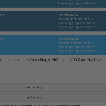
Abreisetage: tägliche Abreise
cht
Saisonhinweise
Mindestaufenthalt 3 Nächte
Anreisetage: tägliche Anreise
Abreisetage: tägliche Abreise
cht
Saisonhinweise
Mindestaufenthalt 7 Nächte
Anreisetage: tägliche Anreise
Abreisetage: tägliche Abreise
enthaltes wird ein Aufschlag in Höhe von 7,00 € pro Nacht als
pro Buchung
pro Buchung