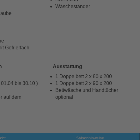
d
Wäscheständer
haube
ne
it Gefrierfach
h
Ausstattung
1 Doppelbett 2 x 80 x 200
01.04 bis 30.10 )
1 Doppelbett 2 x 90 x 200
m
Bettwäsche und Handtücher
r auf dem
optional
cht
Saisonhinweise