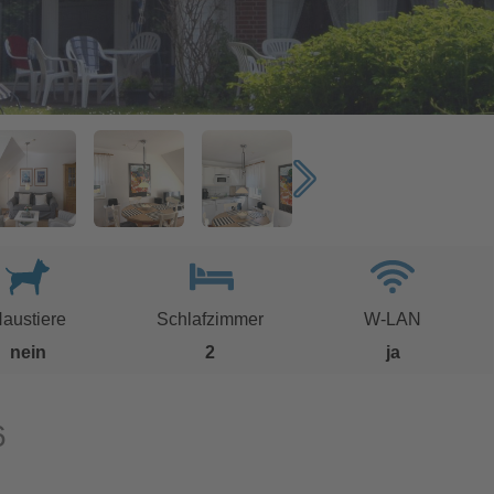
austiere
Schlafzimmer
W-LAN
nein
2
ja
6