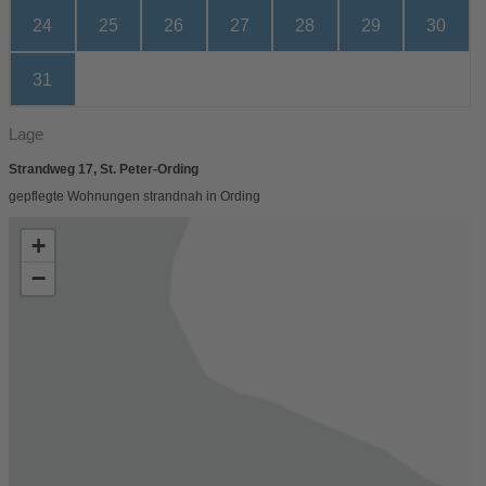
24
25
26
27
28
29
30
31
Lage
Strandweg 17, St. Peter-Ording
gepflegte Wohnungen strandnah in Ording
+
−