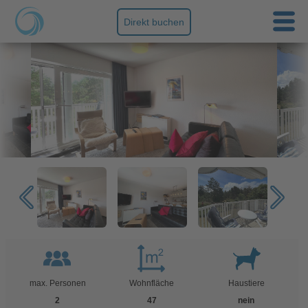
Direkt buchen
max. Personen
Wohnfläche
Haustiere
2
47
nein