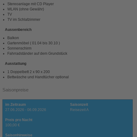
Stereoanlage mit CD Player
WLAN (ohne Gewähr)
TV
TV im Schlafzimmer
Aussenbereich
Balkon
Gartenmöbel ( 01.04 bis 30.10 )
Sonnenschirm
Fahrradständer auf dem Grundstück
Ausstattung
1 Doppelbett 2 x 90 x 200
Bettwäsche und Handtücher optional
Saisonpreise
im Zeitraum
Saisonzeit
27.06.2026 - 06.09.2026
Reisezeit A
Preis pro Nacht
100,00 €
Saisonhinweise