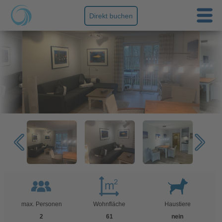
Direkt buchen
max. Personen
Wohnfläche
Haustiere
2
61
nein