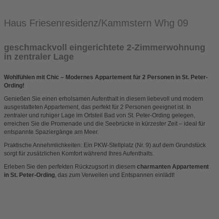
Haus Friesenresidenz/Kammstern Whg 09
geschmackvoll eingerichtete 2-Zimmerwohnung
in zentraler Lage
Wohlfühlen mit Chic – Modernes Appartement für 2 Personen in St. Peter-
Ording!
Genießen Sie einen erholsamen Aufenthalt in diesem liebevoll und modern
ausgestatteten Appartement, das perfekt für 2 Personen geeignet ist. In
zentraler und ruhiger Lage im Ortsteil Bad von St. Peter-Ording gelegen,
erreichen Sie die Promenade und die Seebrücke in kürzester Zeit – ideal für
entspannte Spaziergänge am Meer.
Praktische Annehmlichkeiten: Ein PKW-Stellplatz (Nr. 9) auf dem Grundstück
sorgt für zusätzlichen Komfort während Ihres Aufenthalts.
Erleben Sie den perfekten Rückzugsort in diesem
charmanten Appartement
in St. Peter-Ording
, das zum Verweilen und Entspannen einlädt!