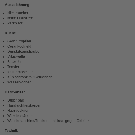
Auszeichnung
Nichtraucher
keine Haustiere
Parkplatz
Küche
Geschirrspüler
Cerankochfeld
Dunstabzugshaube
Mikrowelle
Backofen
Toaster
Kaffeemaschine
Kühlschrank mit Gefrierfach
Wasserkocher
Bad/Sanitär
Duschbad
Handtuchheizkörper
Haartrockner
Wäscheständer
Waschmaschine/Trockner im Haus gegen Gebühr
Technik