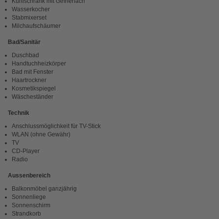
Kühlschrank mit Gefrierfach
Wasserkocher
Stabmixerset
Milchaufschäumer
Bad/Sanitär
Duschbad
Handtuchheizkörper
Bad mit Fenster
Haartrockner
Kosmetikspiegel
Wäscheständer
Technik
Anschlussmöglichkeit für TV-Stick
WLAN (ohne Gewähr)
TV
CD-Player
Radio
Aussenbereich
Balkonmöbel ganzjährig
Sonnenliege
Sonnenschirm
Strandkorb