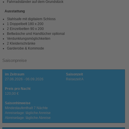
Fahrradständer auf dem Grundstück
Ausstattung
Stahlsafe mit digitalem Schloss
1 Doppelbett 180 x 200
2 Einzelbetten 90 x 200
Bettwäsche und Handtücher optional
Verdunklungsmöglichkeiten
2 Kleiderschränke
Garderobe & Kommode
Saisonpreise
im Zeitraum
Saisonzeit
27.06.2026 - 06.09.2026
Reisezeit A
Preis pro Nacht
120,00 €
Saisonhinweise
Mindestaufenthalt 7 Nächte
Anreisetage: tägliche Anreise
Abreisetage: tägliche Abreise