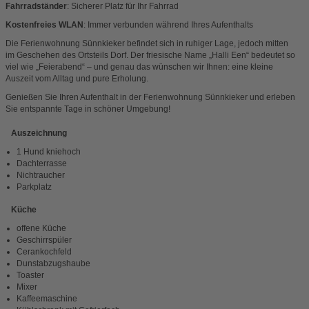
Fahrradständer
: Sicherer Platz für Ihr Fahrrad
Kostenfreies WLAN
: Immer verbunden während Ihres Aufenthalts
Die Ferienwohnung Sünnkieker befindet sich in ruhiger Lage, jedoch mitten
im Geschehen des Ortsteils Dorf. Der friesische Name „Halli Een“ bedeutet so
viel wie „Feierabend“ – und genau das wünschen wir Ihnen: eine kleine
Auszeit vom Alltag und pure Erholung.
Genießen Sie Ihren Aufenthalt in der Ferienwohnung Sünnkieker und erleben
Sie entspannte Tage in schöner Umgebung!
Auszeichnung
1 Hund kniehoch
Dachterrasse
Nichtraucher
Parkplatz
Küche
offene Küche
Geschirrspüler
Cerankochfeld
Dunstabzugshaube
Toaster
Mixer
Kaffeemaschine