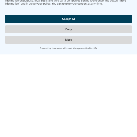
200 m
Leaflet
| ©
OpenStreetMap
contributors ©
CARTO
Unsere Domizile
Service
Ortsteil Ording
Reiseversicherung
Ortsteil Bad
Für Vermieter