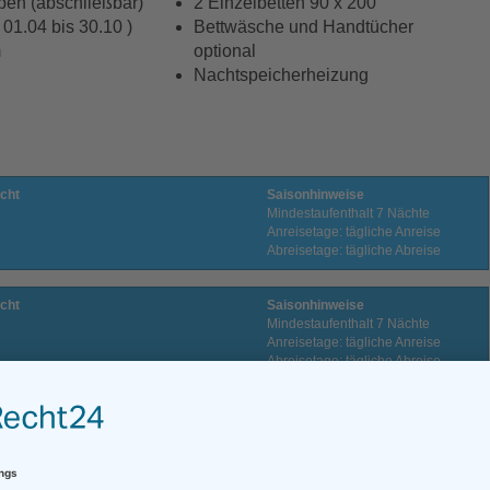
en (abschließbar)
2 Einzelbetten 90 x 200
01.04 bis 30.10 )
Bettwäsche und Handtücher
m
optional
Nachtspeicherheizung
cht
Saisonhinweise
Mindestaufenthalt 7 Nächte
Anreisetage: tägliche Anreise
Abreisetage: tägliche Abreise
cht
Saisonhinweise
Mindestaufenthalt 7 Nächte
Anreisetage: tägliche Anreise
Abreisetage: tägliche Abreise
cht
Saisonhinweise
Mindestaufenthalt 3 Nächte
Anreisetage: tägliche Anreise
Abreisetage: tägliche Abreise