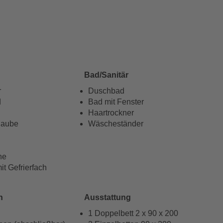
Bad/Sanitär
r
Duschbad
d
Bad mit Fenster
d
Haartrockner
haube
Wäscheständer
ne
it Gefrierfach
h
Ausstattung
1 Doppelbett 2 x 90 x 200