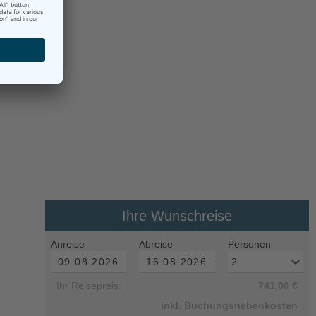
Ihre Wunschreise
Anreise
Abreise
Personen
Ihr Reisepreis:
741,00 €
inkl. Buchungsnebenkosten