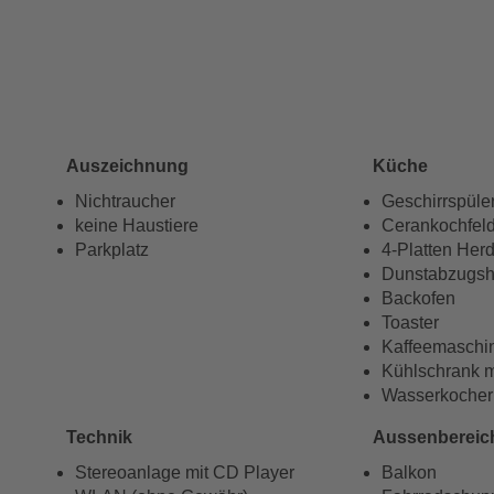
Auszeichnung
Küche
Nichtraucher
Geschirrspüle
keine Haustiere
Cerankochfel
Parkplatz
4-Platten Her
Dunstabzugs
Backofen
Toaster
Kaffeemaschi
Kühlschrank m
Wasserkocher
Technik
Aussenbereic
Stereoanlage mit CD Player
Balkon