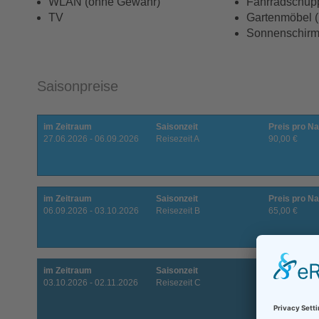
WLAN (ohne Gewähr)
Fahrradschupp
TV
Gartenmöbel ( 
Sonnenschir
Saisonpreise
im Zeitraum
Saisonzeit
Preis pro Na
27.06.2026 - 06.09.2026
Reisezeit A
90,00 €
im Zeitraum
Saisonzeit
Preis pro Na
06.09.2026 - 03.10.2026
Reisezeit B
65,00 €
im Zeitraum
Saisonzeit
Preis pro Na
03.10.2026 - 02.11.2026
Reisezeit C
60,00 €