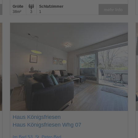
Größe
Schlafzimmer
mehr Info
38m²
3
1
Haus Königsfriesen
Haus Königsfriesen Whg 07
Im Bad 53, St. Peter-Bad