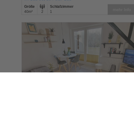
Größe
Schlafzimmer
mehr Info
40m²
2
1
Haus Königsfriesen
Haus Königsfriesen Whg 10
Im Bad 53, St. Peter-Bad