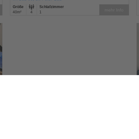
Größe
Schlafzimmer
mehr Info
40m²
4
1