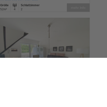
Größe
Schlafzimmer
mehr Info
52m²
4
2
Haus Königsfriesen
Haus Königsfriesen Whg 11
Im Bad 53, St. Peter-Bad