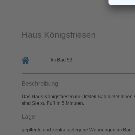
Haus Königsfriesen
Im Bad 53
Beschreibung
Das Haus Königsfriesen im Ortsteil Bad bietet Ihne
sind Sie zu Fuß in 5 Minuten.
Lage
gepflegte und zentral gelegene Wohnungen im Bad