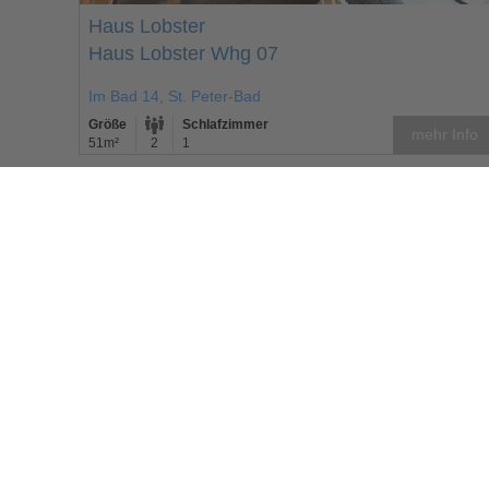
Haus Lobster
Haus Lobster Whg 07
Im Bad 14, St. Peter-Bad
Größe
Schlafzimmer
mehr Info
51m²
2
1
+
−