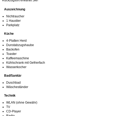
Rückzugsort erwartet Sie!
Auszeichnung
Nichtraucher
1 Haustier
Parkplatz
Küche
4-Platten Herd
Dunstabzugshaube
Backofen
Toaster
Kaffeemaschine
Kühlschrank mit Gefrierfach
Wasserkocher
Bad/Sanitär
Duschbad
Wäscheständer
Technik
WLAN (ohne Gewähr)
TV
CD-Player
Radio