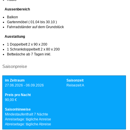
Aussenbereich
Balkon
Gartenmöbel ( 01.04 bis 30.10 )
Fahrradständer auf dem Grundstück
Ausstattung
1 Doppelbett 2 x 90 x 200
1 Schrankdoppelbett 2 x 80 x 200
Bettwäsche ab 7 Tagen inkl.
Saisonpreise
im Zeitraum
Saisonzeit
27.06.2026 - 06.09.2026
Reisezeit A
Preis pro Nacht
90,00 €
Saisonhinweise
Mindestaufenthalt 7 Nächte
Anreisetage: tägliche Anreise
Abreisetage: tägliche Abreise