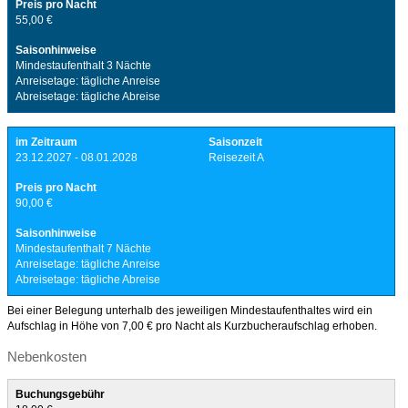
Preis pro Nacht
55,00 €
Saisonhinweise
Mindestaufenthalt 3 Nächte
Anreisetage: tägliche Anreise
Abreisetage: tägliche Abreise
im Zeitraum
Saisonzeit
23.12.2027 - 08.01.2028
Reisezeit A
Preis pro Nacht
90,00 €
Saisonhinweise
Mindestaufenthalt 7 Nächte
Anreisetage: tägliche Anreise
Abreisetage: tägliche Abreise
Bei einer Belegung unterhalb des jeweiligen Mindestaufenthaltes wird ein
Aufschlag in Höhe von 7,00 € pro Nacht als Kurzbucheraufschlag erhoben.
Nebenkosten
Buchungsgebühr