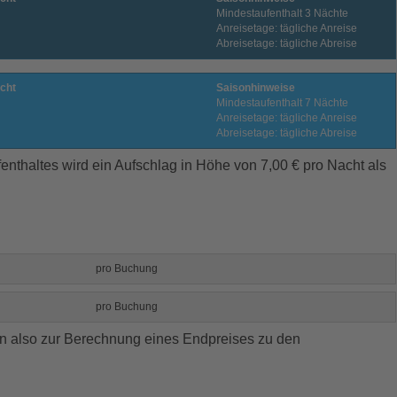
Mindestaufenthalt 3 Nächte
Anreisetage: tägliche Anreise
Abreisetage: tägliche Abreise
cht
Saisonhinweise
Mindestaufenthalt 7 Nächte
Anreisetage: tägliche Anreise
Abreisetage: tägliche Abreise
enthaltes wird ein Aufschlag in Höhe von 7,00 € pro Nacht als
pro Buchung
pro Buchung
n also zur Berechnung eines Endpreises zu den