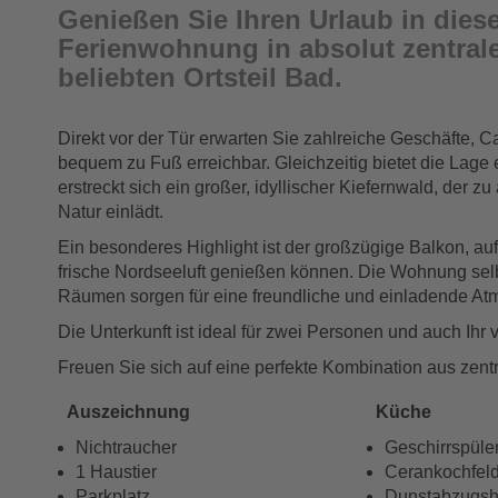
Genießen Sie Ihren Urlaub in dies
Ferienwohnung in absolut zentrale
beliebten Ortsteil Bad.
Direkt vor der Tür erwarten Sie zahlreiche Geschäfte, C
bequem zu Fuß erreichbar. Gleichzeitig bietet die Lag
erstreckt sich ein großer, idyllischer Kiefernwald, de
Natur einlädt.
Ein besonderes Highlight ist der großzügige Balkon, a
frische Nordseeluft genießen können. Die Wohnung selbs
Räumen sorgen für eine freundliche und einladende At
Die Unterkunft ist ideal für zwei Personen und auch Ihr v
Freuen Sie sich auf eine perfekte Kombination aus zen
Auszeichnung
Küche
Nichtraucher
Geschirrspüle
1 Haustier
Cerankochfel
Parkplatz
Dunstabzugs