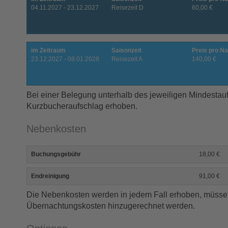
04.11.2027 - 23.12.2027
Reisezeit D
60,00 €
im Zeitraum
Saisonzeit
Preis pro Na
23.12.2027 - 08.01.2028
Reisezeit A
140,00 €
Bei einer Belegung unterhalb des jeweiligen Mindestauf
Kurzbucheraufschlag erhoben.
Nebenkosten
Buchungsgebühr
18,00 €
Endreinigung
91,00 €
Die Nebenkosten werden in jedem Fall erhoben, müsse
Übernachtungskosten hinzugerechnet werden.