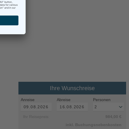
Ihre Wunschreise
Anreise
Abreise
Personen
Ihr Reisepreis:
984,00 €
inkl. Buchungsnebenkosten