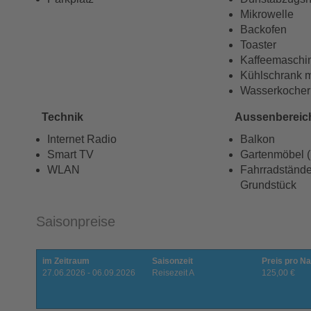
Mikrowelle
Backofen
Toaster
Kaffeemaschi
Kühlschrank m
Wasserkocher
Technik
Aussenbereic
Internet Radio
Balkon
Smart TV
Gartenmöbel ( 
WLAN
Fahrradstände
Grundstück
Saisonpreise
im Zeitraum
Saisonzeit
Preis pro Na
27.06.2026 - 06.09.2026
Reisezeit A
125,00 €