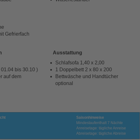
ne
it Gefrierfach
h
Ausstattung
Schlafsofa 1,40 x 2,00
01.04 bis 30.10 )
1 Doppelbett 2 x 80 x 200
r auf dem
Bettwäsche und Handtücher
optional
cht
Saisonhinweise
Mindestaufenthalt 7 Nächte
Anreisetage: tägliche Anreise
Abreisetage: tägliche Abreise