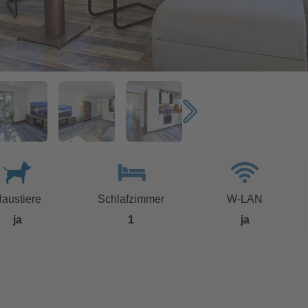
austiere
Schlafzimmer
W-LAN
ja
1
ja