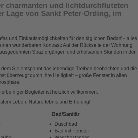
er charmanten und lichtdurchfluteten
r Lage von Sankt Peter-Ording, im
afés und Einkaufsmöglichkeiten für den täglichen Bedarf – alles
e einen wunderbaren Kontrast: Auf der Rückseite der Wohnung
r zu ausgedehnten Spaziergängen und erholsamen Stunden in der
uf dem Sie entspannt das lebendige Treiben beobachten und die
t überzeugt durch ihre Helligkeit – große Fenster in allen
mosphäre.
ierbeiniger Begleiter ist herzlich willkommen.
tralem Leben, Naturerlebnis und Erholung!
Bad/Sanitär
r
Duschbad
d
Bad mit Fenster
haube
Wäscheständer