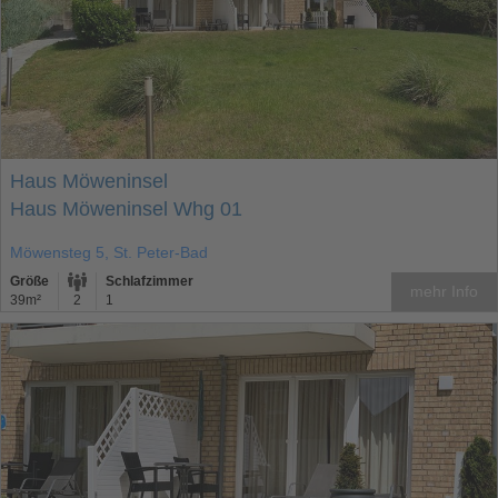
Haus Möweninsel
Haus Möweninsel Whg 01
Möwensteg 5, St. Peter-Bad
Größe
Schlafzimmer
mehr Info
39m²
2
1