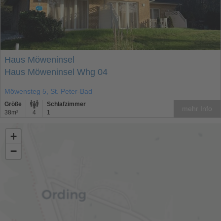
Haus Möweninsel
Haus Möweninsel Whg 04
Möwensteg 5, St. Peter-Bad
Größe
Schlafzimmer
mehr Info
38m²
4
1
+
−