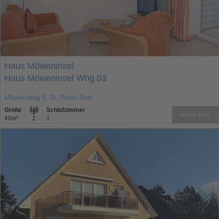
Haus Möweninsel
Haus Möweninsel Whg 03
Möwensteg 5, St. Peter-Bad
Größe
Schlafzimmer
mehr Info
40m²
2
1