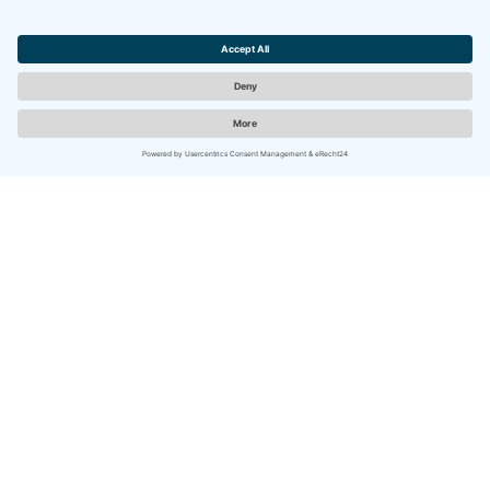
200 m
Leaflet
| ©
OpenStreetMap
contributors ©
CARTO
Unsere Domizile
Service
Ortsteil Ording
Reiseversicherung
Ortsteil Bad
Für Vermieter
Ortsteil Dorf