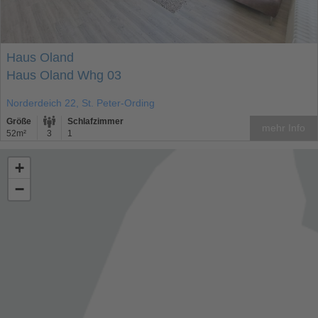
Haus Oland
Haus Oland Whg 03
Norderdeich 22, St. Peter-Ording
Größe
Schlafzimmer
mehr Info
52m²
3
1
+
−