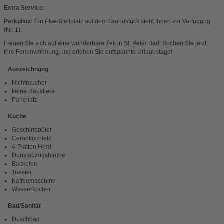
Extra Service:
Parkplatz:
Ein Pkw-Stellplatz auf dem Grundstück steht Ihnen zur Verfügung
(Nr. 1).
Freuen Sie sich auf eine wunderbare Zeit in St. Peter Bad! Buchen Sie jetzt
Ihre Ferienwohnung und erleben Sie entspannte Urlaubstage!
Auszeichnung
Nichtraucher
keine Haustiere
Parkplatz
Küche
Geschirrspüler
Cerankochfeld
4-Platten Herd
Dunstabzugshaube
Backofen
Toaster
Kaffeemaschine
Wasserkocher
Bad/Sanitär
Duschbad