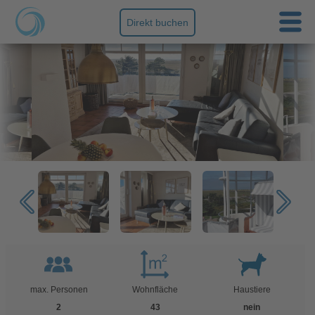
Direkt buchen
max. Personen
Wohnfläche
Haustiere
2
43
nein