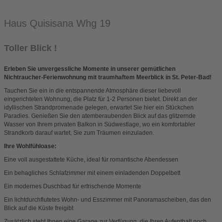
Haus Quisisana Whg 19
Toller Blick !
Erleben Sie unvergessliche Momente in unserer gemütlichen
Nichtraucher-Ferienwohnung mit traumhaftem Meerblick in St. Peter-Bad!
Tauchen Sie ein in die entspannende Atmosphäre dieser liebevoll
eingerichteten Wohnung, die Platz für 1-2 Personen bietet. Direkt an der
idyllischen Strandpromenade gelegen, erwartet Sie hier ein Stückchen
Paradies. Genießen Sie den atemberaubenden Blick auf das glitzernde
Wasser von Ihrem privaten Balkon in Südwestlage, wo ein komfortabler
Strandkorb darauf wartet, Sie zum Träumen einzuladen.
Ihre Wohlfühloase:
Eine voll ausgestattete Küche, ideal für romantische Abendessen
Ein behagliches Schlafzimmer mit einem einladenden Doppelbett
Ein modernes Duschbad für erfrischende Momente
Ein lichtdurchflutetes Wohn- und Esszimmer mit Panoramascheiben, das den
Blick auf die Küste freigibt
Zusätzlich steht Ihnen eine Garage zur Verfügung, die Ihren Aufenthalt noch