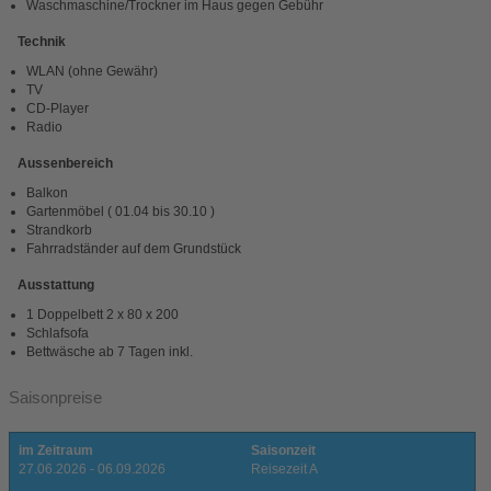
Waschmaschine/Trockner im Haus gegen Gebühr
Technik
WLAN (ohne Gewähr)
TV
CD-Player
Radio
Aussenbereich
Balkon
Gartenmöbel ( 01.04 bis 30.10 )
Strandkorb
Fahrradständer auf dem Grundstück
Ausstattung
1 Doppelbett 2 x 80 x 200
Schlafsofa
Bettwäsche ab 7 Tagen inkl.
Saisonpreise
im Zeitraum
Saisonzeit
27.06.2026 - 06.09.2026
Reisezeit A