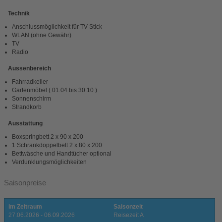
Technik
Anschlussmöglichkeit für TV-Stick
WLAN (ohne Gewähr)
TV
Radio
Aussenbereich
Fahrradkeller
Gartenmöbel ( 01.04 bis 30.10 )
Sonnenschirm
Strandkorb
Ausstattung
Boxspringbett 2 x 90 x 200
1 Schrankdoppelbett 2 x 80 x 200
Bettwäsche und Handtücher optional
Verdunklungsmöglichkeiten
Saisonpreise
im Zeitraum
Saisonzeit
27.06.2026 - 06.09.2026
Reisezeit A