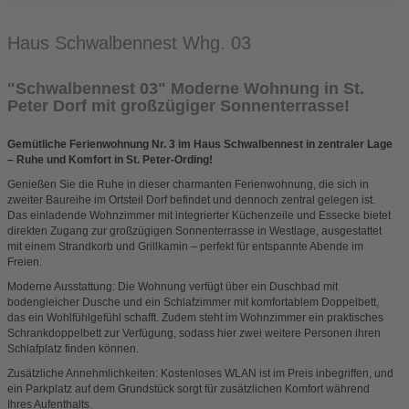
Haus Schwalbennest Whg. 03
"Schwalbennest 03" Moderne Wohnung in St.
Peter Dorf mit großzügiger Sonnenterrasse!
Gemütliche Ferienwohnung Nr. 3 im Haus Schwalbennest in zentraler Lage
– Ruhe und Komfort in St. Peter-Ording!
Genießen Sie die Ruhe in dieser charmanten Ferienwohnung, die sich in
zweiter Baureihe im Ortsteil Dorf befindet und dennoch zentral gelegen ist.
Das einladende Wohnzimmer mit integrierter Küchenzeile und Essecke bietet
direkten Zugang zur großzügigen Sonnenterrasse in Westlage, ausgestattet
mit einem Strandkorb und Grillkamin – perfekt für entspannte Abende im
Freien.
Moderne Ausstattung: Die Wohnung verfügt über ein Duschbad mit
bodengleicher Dusche und ein Schlafzimmer mit komfortablem Doppelbett,
das ein Wohlfühlgefühl schafft. Zudem steht im Wohnzimmer ein praktisches
Schrankdoppelbett zur Verfügung, sodass hier zwei weitere Personen ihren
Schlafplatz finden können.
Zusätzliche Annehmlichkeiten: Kostenloses WLAN ist im Preis inbegriffen, und
ein Parkplatz auf dem Grundstück sorgt für zusätzlichen Komfort während
Ihres Aufenthalts.