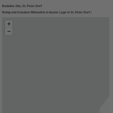
Badallee 28a, St. Peter-Dorf
Ruhig und trotzdem Mittendrin in bester Lage in St. Peter Dorf !
+
−