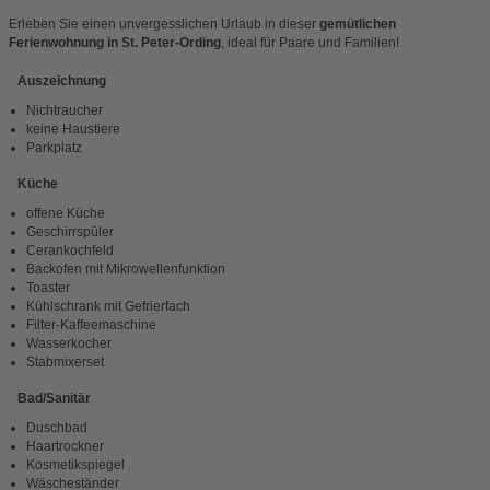
Erleben Sie einen unvergesslichen Urlaub in dieser
gemütlichen
Ferienwohnung in St. Peter-Ording
, ideal für Paare und Familien!
Auszeichnung
Nichtraucher
keine Haustiere
Parkplatz
Küche
offene Küche
Geschirrspüler
Cerankochfeld
Backofen mit Mikrowellenfunktion
Toaster
Kühlschrank mit Gefrierfach
Filter-Kaffeemaschine
Wasserkocher
Stabmixerset
Bad/Sanitär
Duschbad
Haartrockner
Kosmetikspiegel
Wäscheständer