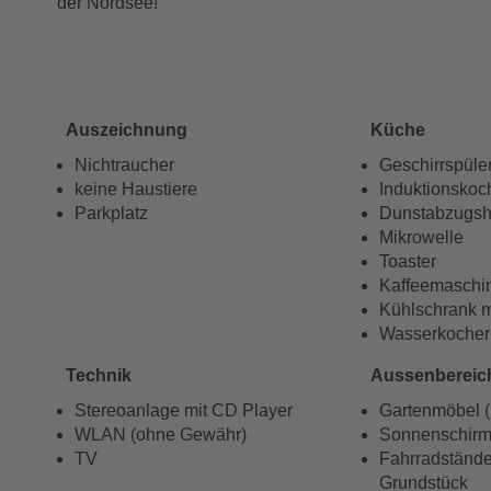
der Nordsee!
Auszeichnung
Küche
Nichtraucher
Geschirrspüle
keine Haustiere
Induktionskoc
Parkplatz
Dunstabzugs
Mikrowelle
Toaster
Kaffeemaschi
Kühlschrank m
Wasserkocher
Technik
Aussenbereic
Stereoanlage mit CD Player
Gartenmöbel ( 
WLAN (ohne Gewähr)
Sonnenschir
TV
Fahrradstände
Grundstück