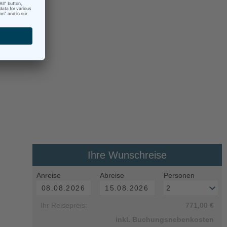
Ihre Wunschreise
Anreise
Abreise
Personen
Ihr Reisepreis:
771,00 €
inkl. Buchungsnebenkosten