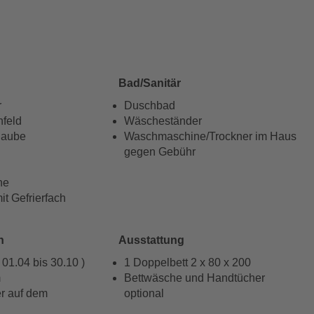
Bad/Sanitär
r
Duschbad
hfeld
Wäscheständer
haube
Waschmaschine/Trockner im Haus
gegen Gebühr
ne
it Gefrierfach
h
Ausstattung
01.04 bis 30.10 )
1 Doppelbett 2 x 80 x 200
m
Bettwäsche und Handtücher
r auf dem
optional