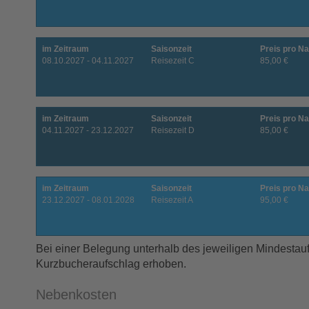
im Zeitraum
Saisonzeit
Preis pro Na
08.10.2027 - 04.11.2027
Reisezeit C
85,00 €
im Zeitraum
Saisonzeit
Preis pro Na
04.11.2027 - 23.12.2027
Reisezeit D
85,00 €
im Zeitraum
Saisonzeit
Preis pro Na
23.12.2027 - 08.01.2028
Reisezeit A
95,00 €
Bei einer Belegung unterhalb des jeweiligen Mindestauf
Kurzbucheraufschlag erhoben.
Nebenkosten