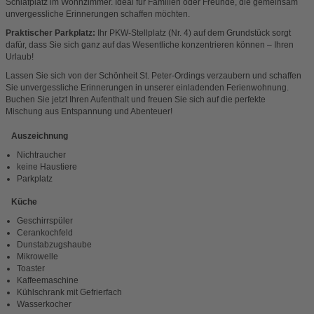
Schlafplatz im Wohnzimmer. Ideal für Familien oder Freunde, die gemeinsam
unvergessliche Erinnerungen schaffen möchten.
Praktischer Parkplatz:
Ihr PKW-Stellplatz (Nr. 4) auf dem Grundstück sorgt
dafür, dass Sie sich ganz auf das Wesentliche konzentrieren können – Ihren
Urlaub!
Lassen Sie sich von der Schönheit St. Peter-Ordings verzaubern und schaffen
Sie unvergessliche Erinnerungen in unserer einladenden Ferienwohnung.
Buchen Sie jetzt Ihren Aufenthalt und freuen Sie sich auf die perfekte
Mischung aus Entspannung und Abenteuer!
Auszeichnung
Nichtraucher
keine Haustiere
Parkplatz
Küche
Geschirrspüler
Cerankochfeld
Dunstabzugshaube
Mikrowelle
Toaster
Kaffeemaschine
Kühlschrank mit Gefrierfach
Wasserkocher