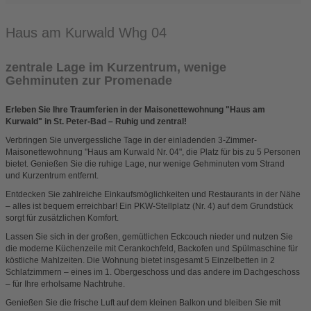
Haus am Kurwald Whg 04
zentrale Lage im Kurzentrum, wenige
Gehminuten zur Promenade
Erleben Sie Ihre Traumferien in der Maisonettewohnung "Haus am
Kurwald" in St. Peter-Bad – Ruhig und zentral!
Verbringen Sie unvergessliche Tage in der einladenden 3-Zimmer-
Maisonettewohnung "Haus am Kurwald Nr. 04", die Platz für bis zu 5 Personen
bietet. Genießen Sie die ruhige Lage, nur wenige Gehminuten vom Strand
und Kurzentrum entfernt.
Entdecken Sie zahlreiche Einkaufsmöglichkeiten und Restaurants in der Nähe
– alles ist bequem erreichbar! Ein PKW-Stellplatz (Nr. 4) auf dem Grundstück
sorgt für zusätzlichen Komfort.
Lassen Sie sich in der großen, gemütlichen Eckcouch nieder und nutzen Sie
die moderne Küchenzeile mit Cerankochfeld, Backofen und Spülmaschine für
köstliche Mahlzeiten. Die Wohnung bietet insgesamt 5 Einzelbetten in 2
Schlafzimmern – eines im 1. Obergeschoss und das andere im Dachgeschoss
– für Ihre erholsame Nachtruhe.
Genießen Sie die frische Luft auf dem kleinen Balkon und bleiben Sie mit